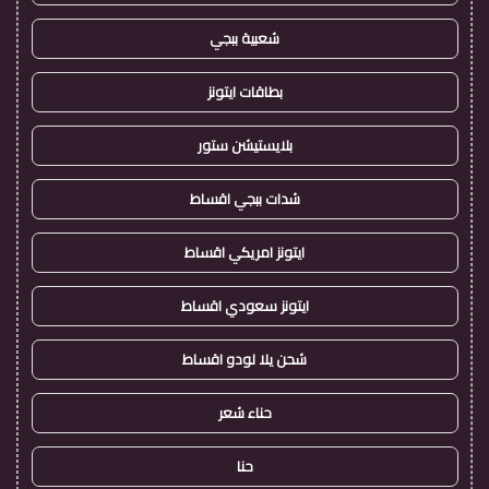
شعبية ببجي
بطاقات ايتونز
بلايستيشن ستور
شدات ببجي اقساط
ايتونز امريكي اقساط
ايتونز سعودي اقساط
شحن يلا لودو اقساط
حناء شعر
حنا