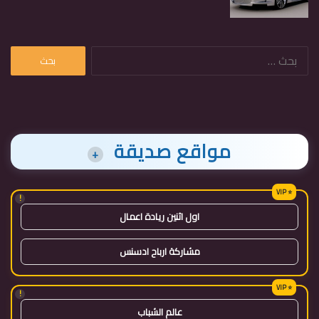
البحث
عن:
مواقع صديقة
+
!
اول اثنين ريادة اعمال
مشاركة ارباح ادسنس
!
عالم الشباب