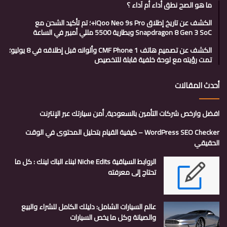
ما هو الصح نطق أداء أم آداء ؟
الكشف عن تاريخ إطلاق iQoo Neo 9s Pro+؛ تم تأكيد الشحن مع
Snapdragon 8 Gen 3 SoC وبطارية 5500 مللي أمبير في الساعة
الكشف عن تصميم هاتف CMF Phone 1 وألوانه قبل إطلاقه في 8 يوليو؛
تمت رؤيته مع لوحة خلفية قابلة للتخصيص
أحدث المقالات
افضل وارخص شركات التأمين بالسعودية, أمن سيارتك عبر الإنترنت
WordPress SEO Checker – كيفية القيام بتحليل المحتوى في الوقت
الحقيقي
الروابط السياقية Niche Edits لبناء الباك لينك : كل ما
تحتاج إلى معرفته
عالم السيارات الشامل: دليلك الكامل للشراء والبيع
والصيانة وكل ما يخص السيارات