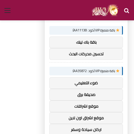
بحث
الق
×
توصيات :
عن
باقة متميزة VIP (كود: AA11138):
باقة باك لينك
تحسين محركات البحث
باقة متميزة VIP (كود: AA35872):
ضوء التعليمي
صحيفة برق
موقع اشراقات
موقع اشراق اون لاين
اركان سياحة وسفر