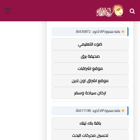
بحث
الق
×
توصيات :
عن
باقة متميزة VIP (كود: AA35872):
ضوء التعليمي
صحيفة برق
موقع اشراقات
موقع اشراق اون لاين
اركان سياحة وسفر
باقة متميزة VIP (كود: AA11138):
باقة باك لينك
تحسين محركات البحث