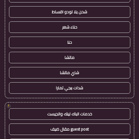
شحن يلا لودو اقساط
حناء شعر
حنا
ماتشا
شاي ماتشا
شدات ببجي تمارا
!
خدمات الباك لينك والجيست
guest post مقال ضيف