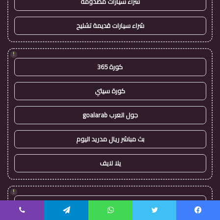
شراء سيارات مصدومة
شراء سيارات قديمة تشليح
!
كورة 365
كورة سيتي
جول العرب goalarab
بث مباشر ريال مدريد اليوم
يلا لايف
!
ريال مدريد مباشر اليوم
يسبوك
تويتر
واتساب
تيلقرام
ڤايبر