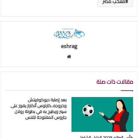
منتخب مصر
eshrag
موقع
الويب
مقالات ذات صلة
بعد إصابة ديوكوفيتش
وخروجه..كارلوس ألكاراز يفوز على
سينر ويطيح به في بطولة رولان
جاروس المفتوحة للتنس
كأس العالم 2026 الدليل الشامل