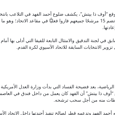
قع “أوف ذا بيتش”، يكشف ضلوع أحمد الفهد في التلاعب بانتخا
الناخبين لصالح التصويت لقائمة محسوبة على قطر تضم 15 مرشحًا جميعهم فازوا فعليًّا 
عادتها.
ق في لجنة التدقيق والامتثال التابعة للفيفا التي أدلى بها أمام
ر الانتخابات السابقة للاتحاد الآسيوي لكرة القدم.
ع “أوف ذا بيتش” أن الفهد كان يعمل من داخل فندق في العاصمة 
غوطات منه من أجل سحب ترشحه.
حمد الفهد وتدعمه قطر لصالح تنفيذ أجندتها داخل الاتحاد الآس