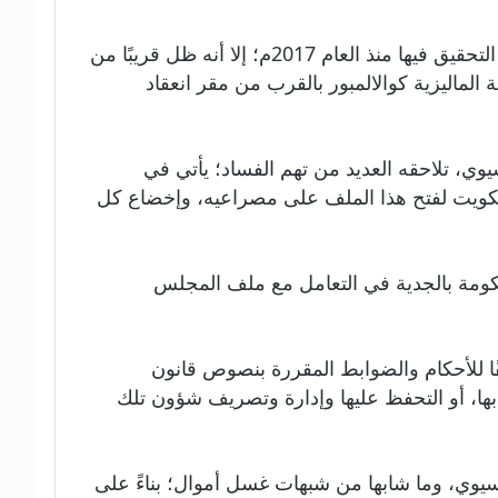
وعلى الرغم من تخلي أحمد الفهد عن جميع مناصبه الرياضية، بعد فضيحة الفساد التي بدأت وزارة العدل الأمريكية التحقيق فيها منذ العام 2017م؛ إلا أنه ظل قريبًا من
الماليزية كوالالمبور بالقرب من مقر انعقاد
يوي، تلاحقه العديد من تهم الفساد؛ يأتي في
لكويت لفتح هذا الملف على مصراعيه، وإخضاع كل
كومة بالجدية في التعامل مع ملف المجلس
قًا للأحكام والضوابط المقررة بنصوص قانون
بها، أو التحفظ عليها وإدارة وتصريف شؤون تلك
ل من عام 2018، تجاوزات المجلس الأولمبي الآسيوي، وما شابها من شبهات غسل أموال؛ بناءً على