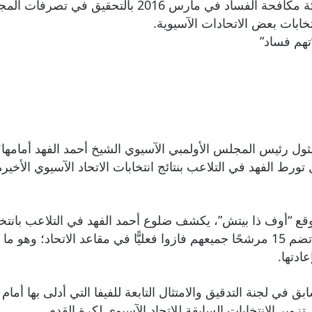
وكان النائب السابق “عبدالله المعيوف” قد طالب هيئة م
خابات بعض الاتحادات الآسيوية.
تهم فساد”
ثول رئيس المجلس الأولمبي الآسيوي الشيخ أحمد الفهد أمامها؛
 الفهد في التلاعب بنتائج انتخابات الاتحاد الآسيوي الأخيرة
قع “أوف ذا بيتش”، يكشف ضلوع أحمد الفهد في التلاعب بانتخا
الناخبين لصالح التصويت لقائمة محسوبة على قطر تضم 15 مرشحًا جميعهم فازوا فعليًّا 
عادتها.
ق في لجنة التدقيق والامتثال التابعة للفيفا التي أدلى بها أمام
ر الانتخابات السابقة للاتحاد الآسيوي لكرة القدم.