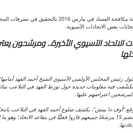
وكان النائب السابق “عبدالله المعيوف” قد طالب هيئة م
خابات بعض الاتحادات الآسيوية.
بات الاتحاد الآسيوي الأخيرة.. ومرشحون يع
تها
ثول رئيس المجلس الأولمبي الآسيوي الشيخ أحمد الفهد أمامها؛
شّفت فيه معلومات جديدة حول تورط الفهد في التلاعب بنتائج ان
لمرشحين اعتراضهم عليها.
قع “أوف ذا بيتش”، يكشف ضلوع أحمد الفهد في التلاعب بانتخاب
الناخبين لصالح التصويت لقائمة محسوبة على قطر تضم 15 مرشحًا جميعهم فازوا فعليًّا 
عادتها.