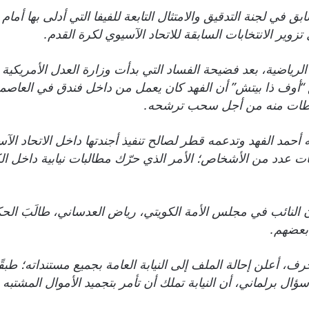
ق في لجنة التدقيق والامتثال التابعة للفيفا التي أدلى بها أمام
ر الانتخابات السابقة للاتحاد الآسيوي لكرة القدم.
ع “أوف ذا بيتش” أن الفهد كان يعمل من داخل فندق في العاصمة 
غوطات منه من أجل سحب ترشحه.
حمد الفهد وتدعمه قطر لصالح تنفيذ أجندتها داخل الاتحاد الآس
ت عدد من الأشخاص؛ الأمر الذي حرّك مطالبات نيابية داخل ا
النائب في مجلس الأمة الكويتي، رياض العدساني، طالَبَ الح
رف، أعلن إحالة الملف إلى النيابة العامة بجميع مستنداته؛ طب
 برلماني، أن النيابة تملك أن تأمر بتجميد الأموال المشتبه 