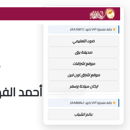
×
توصيات :
باقة متميزة VIP (كود: AA35872):
ضوء التعليمي
صحيفة برق
موقع اشراقات
موقع اشراق اون لاين
الكويت.. أحمد الف
اركان سياحة وسفر
باقة متميزة VIP (كود: AA86842):
عالم الشباب