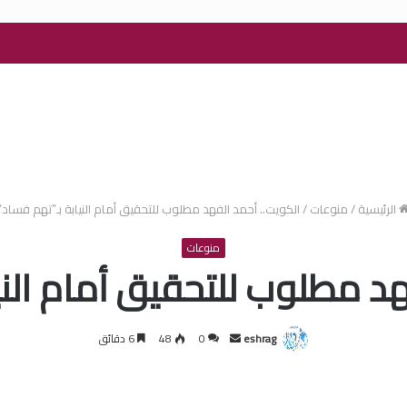
الرئيسية
/
منوعات
/
الكويت.. أحمد الفهد مطلوب للتحقيق أمام النيابة بـ”تهم فساد”
منوعات
هد مطلوب للتحقيق أمام الني
أرسل
eshrag
0
48
6 دقائق
بريدا
إلكترونيا