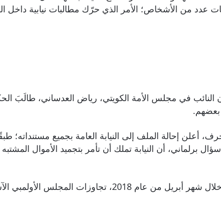
ت عدد من الأشخاص؛ الأمر الذي حرّك مطالبات نيابية داخل ا
النائب في مجلس الأمة الكويتي، رياض العدساني، طالَبَ الح
رف، أعلن إحالة الملف إلى النيابة العامة بجميع مستنداته؛ طب
 برلماني، أن النيابة تملك أن تأمر بتجميد الأموال المشتبه 
كما سبق لمجلس الأمة أن ناقش في جلسة سابقة خلال شهر أبري