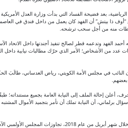
ع “أوف ذا بيتش” أن الفهد كان يعمل من داخل فندق في العاصمة 
غوطات منه من أجل سحب ترشحه.
حمد الفهد وتدعمه قطر لصالح تنفيذ أجندتها داخل الاتحاد الآس
ت عدد من الأشخاص؛ الأمر الذي حرّك مطالبات نيابية داخل ا
النائب في مجلس الأمة الكويتي، رياض العدساني، طالَبَ الح
رف، أعلن إحالة الملف إلى النيابة العامة بجميع مستنداته؛ طب
 برلماني، أن النيابة تملك أن تأمر بتجميد الأموال المشتبه 
كما سبق لمجلس الأمة أن ناقش في جلسة سابقة خلال شهر أبري