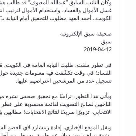
غسل الأموال والفساد، واستخدام الأموال لترتيب انت
الكويت.. أحمد الفهد مطلوب للتحقيق أمام النيابة بـ”
صحيفة سبق الإلكترونية
سبق
2019-04-12
في تطور ملفت، طلبت النيابة العامة في الكويت، مُ
الفساد؛ في وقت تكشّفت فيه معلومات جديدة حول تورط
تسجيل عدد من المرشحين اعتراضهم عليها.
ويأتي هذا التطور، تزامنًا مع تحقيق صحفي نشره مو
الانتخابي، تزويرًا صريحًا لنتائج الانتخابات؛ مطالبين بإ
ونقل الموقع الإخباري، إفادة ريتشارد لاي العضو الساب
رشوة بمبلغ مليون دولار عن طريق وسيط، من أجل تزوي