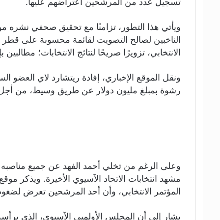
تسجيل عدد من المرشحين اعتراضهم عليها.
ويأتي هذا التطور، تزامنًا مع تحقيق صحفي نشره مو
الانتخابي، تزويرًا صريحًا لنتائج الانتخابات؛ مطالبين بإ
ونقل الموقع الإخباري، إفادة ريتشارد لاي العضو الساب
رشوة بمبلغ مليون دولار عن طريق وسيط، من أجل تزوي
مشهد انتخابات الاتحاد الآسيوي الأخيرة. ويذكر موق
المؤتمر الانتخابي، وأن أحد المرشحين تعرض لض
يشار إلى أن المجلس الأولمبي الآسيوي، الذي يرأسه أ