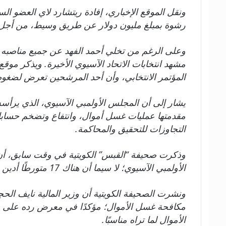
ونقل الموقع الإخباري، إفادة ريتشارد لاي العضو الساب
رشوة بمبلغ مليون دولار عن طريق وسيط، من أجل تزوي
مشهد انتخابات الاتحاد الآسيوي الأخيرة. ويذكر موق
المؤتمر الانتخابي، وأن أحد المرشحين تعرض لض
يشار إلى أن المجلس الأولمبي الآسيوي، الذي يرأسه أ
مقدمتها عمليات غسل أموال، وانتفاع وتضخم حسابا
التجاوزات للتحقيق والمحاكمة.
وذكرت صحيفة “القبس” الكويتية في وقت سابق، أن 
الأولمبي الآسيوي؛ لا سيما أن هناك 17 متورطًا أدين بعضهم.
ونشرت الصحيفة الكويتية أن وزير المالية نايف الحج
مكافحة غسل الأموال؛ مؤكدًا في معرض رده على سؤال
الأموال لما تراه مناسبًا.