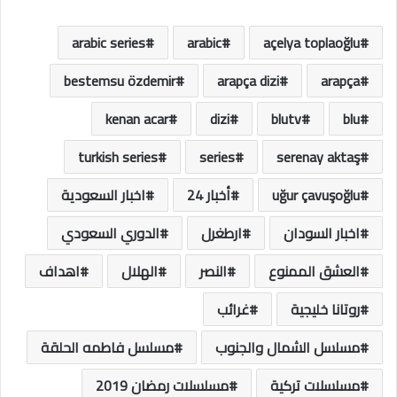
arabic series
arabic
açelya toplaoğlu
bestemsu özdemir
arapça dizi
arapça
kenan acar
dizi
blutv
blu
turkish series
series
serenay aktaş
uğur çavuşoğlu
أخبار 24
اخبار السعودية
اخبار السودان
ارطغرل
الدوري السعودي
العشق الممنوع
النصر
الهلال
اهداف
روتانا خليجية
غرائب
مسلسل الشمال والجنوب
مسلسل فاطمه الحلقة
مسلسلات تركية
مسلسلات رمضان 2019