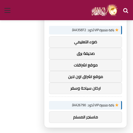
بحث
الق
×
توصيات :
عن
باقة متميزة VIP (كود: AA35872):
ضوء التعليمي
صحيفة برق
موقع اشراقات
موقع اشراق اون لاين
اركان سياحة وسفر
باقة متميزة VIP (كود: AA26790):
ماسنجر المسلم