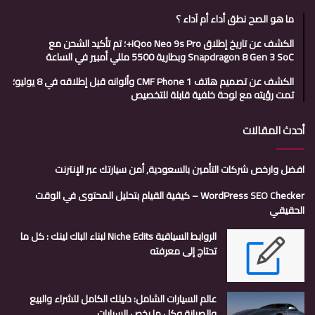
ما هو الصح نطق أداء أم آداء ؟
الكشف عن تاريخ إطلاق iQoo Neo 9s Pro+؛ تم تأكيد الشحن مع
Snapdragon 8 Gen 3 SoC وبطارية 5500 مللي أمبير في الساعة
الكشف عن تصميم هاتف CMF Phone 1 وألوانه قبل إطلاقه في 8 يوليو؛
تمت رؤيته مع لوحة خلفية قابلة للتخصيص
أحدث المقالات
افضل وارخص شركات التأمين بالسعودية, أمن سيارتك عبر الإنترنت
WordPress SEO Checker – كيفية القيام بتحليل المحتوى في الوقت
الحقيقي
الروابط السياقية Niche Edits لبناء الباك لينك : كل ما
تحتاج إلى معرفته
عالم السيارات الشامل: دليلك الكامل للشراء والبيع
والصيانة وكل ما يخص السيارات