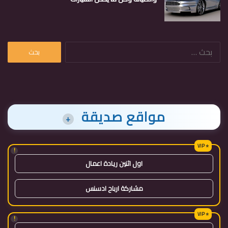
البحث
عن:
مواقع صديقة
+
!
اول اثنين ريادة اعمال
مشاركة ارباح ادسنس
!