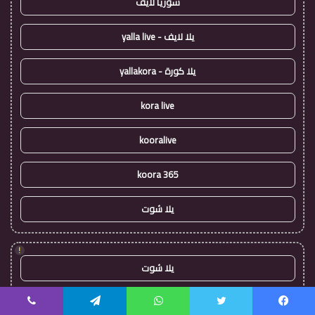
سوريا لايف
يلا لايف - yalla live
يلا كورة - yallakora
kora live
kooralive
koora 365
يلا شوت
!
يلا شوت
كورة ستار - koora-star
يسبوك
تويتر
واتساب
تيلقرام
ڤايبر