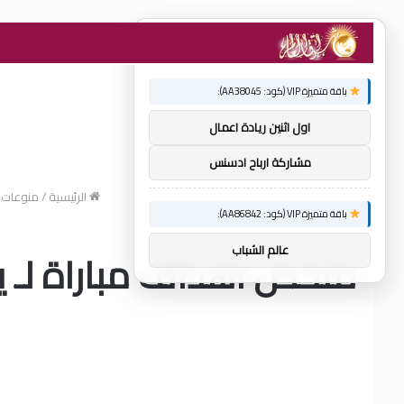
×
توصيات :
باقة متميزة VIP (كود: AA38045):
اول اثنين ريادة اعمال
مشاركة ارباح ادسنس
الرئيسية
/
منوعات
باقة متميزة VIP (كود: AA86842):
عالم الشباب
ملخص اهداف مباراة لـ يـ 