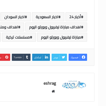
أخبار 24
اخبار السعودية
اخبار السودان
اهداف مباراة ليفربول وبورتو اليوم
اهداف ومل
مباراة ليفربول وبورتو اليوم
مسلسلات تركية
فيسبوك
تويتر
لينكدإن
بي
eshrag
موقع
الويب