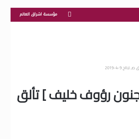
الرئيسية
مؤسسة اشراق العالم
اح 9-4-2019
[ جنون رؤوف خليف ] تألق