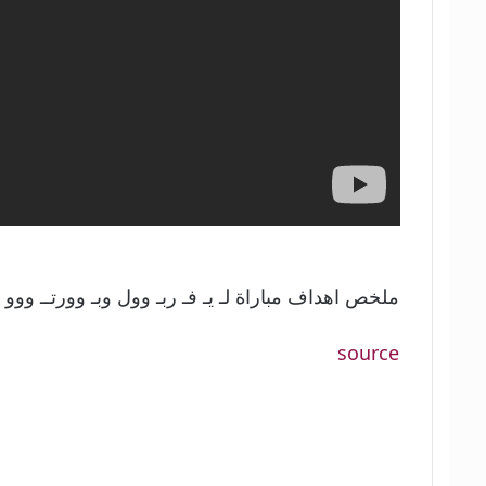
ملخص اهداف مباراة لـ يـ فـ ربـ وول وبـ وورتــ ووو [ جنو
source