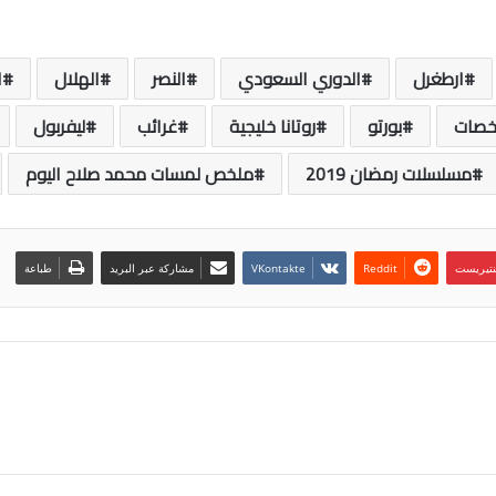
ارطغرل
الدوري السعودي
النصر
الهلال
ا
خصات
بورتو
روتانا خليجية
غرائب
ليفربول
مسلسلات رمضان 2019
ملخص لمسات محمد صلاح اليوم
نتيريست
مشاركة عبر البريد
طباعة