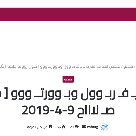
/
فيديو
/
ملخص اهداف مباراة لـ يـ فـ ربـ وول وبـ وورتــ ووو [ جنون رؤوف خليف ] تألق صـ لاا
فيديو
فـ ربـ وول وبـ وورتــ ووو 
صـ لاااح 9-4-2019
أرسل
eshrag
21
66
أقل من دقيقة
بريدا