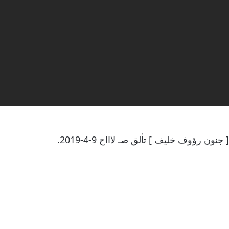
ن رؤوف خليف ] تألق صـ لاااح 9-4-2019.