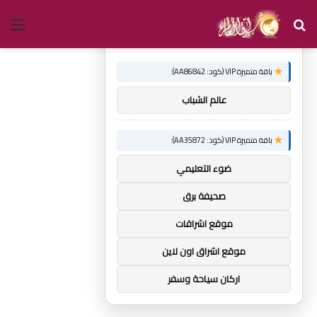
بحث
الق
×
توصيات :
عن
باقة متميزة VIP (كود: AA86842):
عالم الشباب
باقة متميزة VIP (كود: AA35872):
ضوء التعليمي
صحيفة برق
موقع اشراقات
موقع اشراق اون لاين
اركان سياحة وسفر