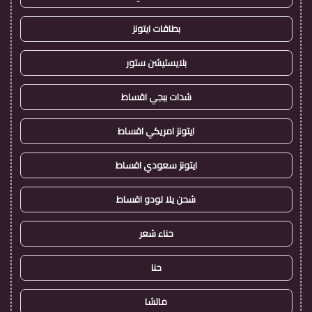
بطاقات ايتونز
بلايستيشن ستور
شدات ببجي اقساط
ايتونز امريكي اقساط
ايتونز سعودي اقساط
شحن يلا لودو اقساط
حناء شعر
حنا
ماتشا