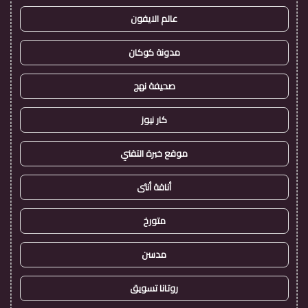
عالم الايفون
مدونة كوكان
صحيفة نهج
كار نيوز
موقع خبرة التقني
أناقة أنثى
متورخ
مدسن
روتانا تسويق