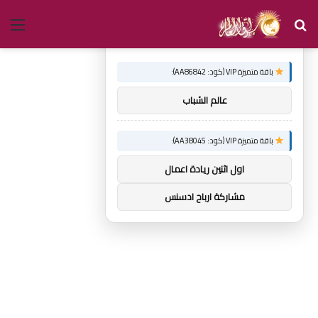
بحث
الق
×
توصيات :
عن
باقة متميزة VIP (كود: AA86842):
عالم الشباب
باقة متميزة VIP (كود: AA38045):
اول اثنين ريادة اعمال
مشاركة ارباح ادسنس