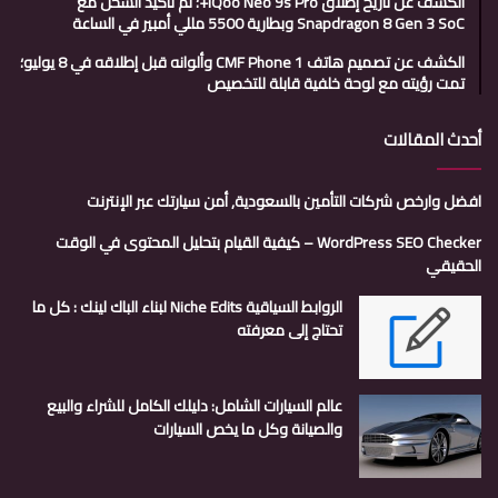
الكشف عن تاريخ إطلاق iQoo Neo 9s Pro+؛ تم تأكيد الشحن مع
Snapdragon 8 Gen 3 SoC وبطارية 5500 مللي أمبير في الساعة
الكشف عن تصميم هاتف CMF Phone 1 وألوانه قبل إطلاقه في 8 يوليو؛
تمت رؤيته مع لوحة خلفية قابلة للتخصيص
أحدث المقالات
افضل وارخص شركات التأمين بالسعودية, أمن سيارتك عبر الإنترنت
WordPress SEO Checker – كيفية القيام بتحليل المحتوى في الوقت
الحقيقي
الروابط السياقية Niche Edits لبناء الباك لينك : كل ما
تحتاج إلى معرفته
عالم السيارات الشامل: دليلك الكامل للشراء والبيع
والصيانة وكل ما يخص السيارات